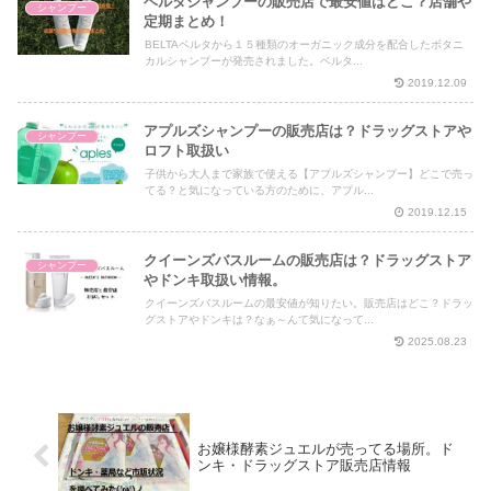
ベルタシャンプーの販売店で最安値はどこ？店舗や
シャンプー
定期まとめ！
BELTAベルタから１５種類のオーガニック成分を配合したボタニ
カルシャンプーが発売されました。ベルタ...
2019.12.09
アプルズシャンプーの販売店は？ドラッグストアや
シャンプー
ロフト取扱い
子供から大人まで家族で使える【アプルズシャンプー】どこで売っ
てる？と気になっている方のために、アプル...
2019.12.15
クイーンズバスルームの販売店は？ドラッグストア
シャンプー
やドンキ取扱い情報。
クイーンズバスルームの最安値が知りたい。販売店はどこ？ドラッ
グストアやドンキは？なぁ～んて気になって...
2025.08.23
お嬢様酵素ジュエルが売ってる場所。ド
ンキ・ドラッグストア販売店情報